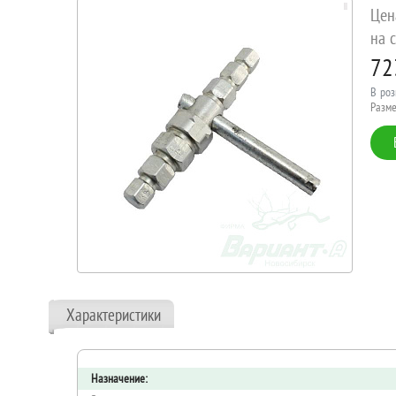
Цен
на с
72
В роз
Разме
Характеристики
Назначение: