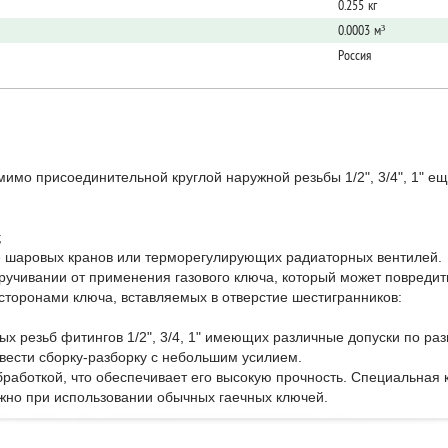
0.255 кг
0.0003 м³
Россия
мо присоединительной круглой наружной резьбы 1/2", 3/4", 1" е
;
ве шаровых кранов или терморегулирующих радиаторных вентилей.
кручивании от применения газового ключа, который может повреди
торонами ключа, вставляемых в отверстие шестигранников:
х резьб фитингов 1/2", 3/4, 1" имеющих различные допуски по ра
 вести сборку-разборку с небольшим усилием.
работкой, что обеспечивает его высокую прочность. Специальная 
жно при использовании обычных гаечных ключей.