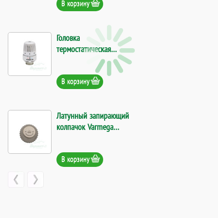
В корзину
Головка
термостатическая
Varmega VM11001. Код
23776
В корзину
Латунный запирающий
колпачок Varmega
VM15978. Код 27902
В корзину