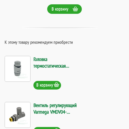
В корзину
К этому товару рекомендуем приобрести
Головка
термостатическая
Varmega VM11203. Код
24210
В корзину
Вентиль регулирующий
Varmega VMDV04-
310404 1/2". Код
26677