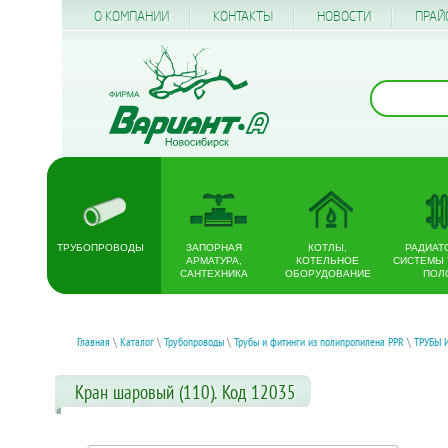
О КОМПАНИИ
КОНТАКТЫ
НОВОСТИ
ПРАЙ
ТРУБОПРОВОДЫ
ЗАПОРНАЯ
КОТЛЫ,
РАДИАТ
АРМАТУРА,
КОТЕЛЬНОЕ
СИСТЕМЫ
САНТЕХНИКА
ОБОРУДОВАНИЕ
ПОЛ
Главная
\
Каталог
\
Трубопроводы
\
Трубы и фитинги из полипропилена PPR
\
ТРУБЫ 
Кран шаровый (110). Код 12035