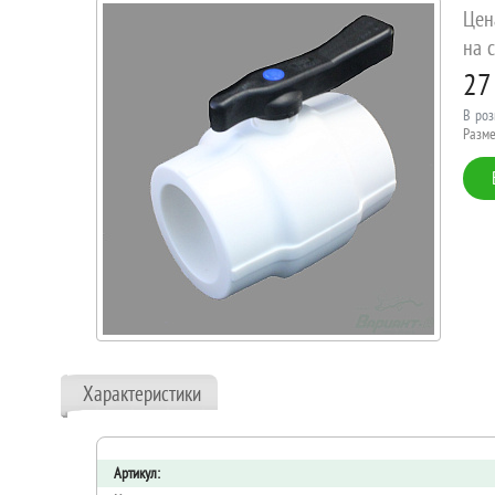
Цен
на с
27
В роз
Разме
Характеристики
Артикул: