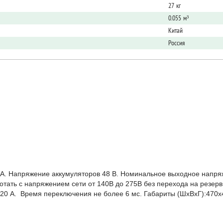
27 кг
0.055 м³
Китай
Россия
. Напряжение аккумуляторов 48 В. Номинальное выходное напряже
тать с напряжением сети от 140В до 275В без перехода на резерв
20 А. Время переключения не более 6 мс. Габариты (ШхВхГ):470х4