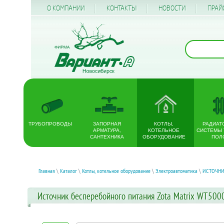
О КОМПАНИИ
КОНТАКТЫ
НОВОСТИ
ПРАЙ
ТРУБОПРОВОДЫ
ЗАПОРНАЯ
КОТЛЫ,
РАДИАТ
АРМАТУРА,
КОТЕЛЬНОЕ
СИСТЕМЫ
САНТЕХНИКА
ОБОРУДОВАНИЕ
ПОЛ
Главная
\
Каталог
\
Котлы, котельное оборудование
\
Электроавтоматика
\
ИСТОЧНИ
Источник бесперебойного питания Zota Matrix WT500