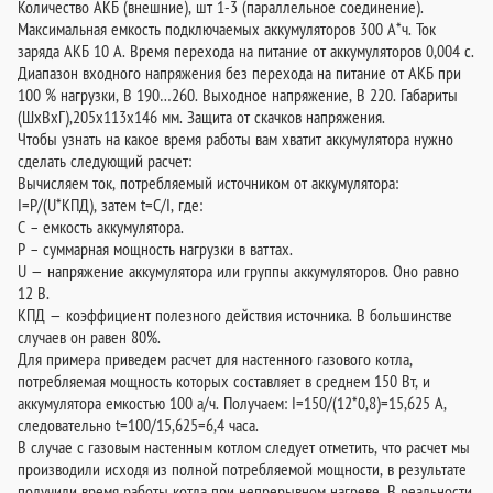
Количество АКБ (внешние), шт 1-3 (параллельное соединение).
Максимальная емкость подключаемых аккумуляторов 300 А*ч. Ток
заряда АКБ 10 А. Время перехода на питание от аккумуляторов 0,004 с.
Диапазон входного напряжения без перехода на питание от АКБ при
100 % нагрузки, В 190…260. Выходное напряжение, В 220. Габариты
(ШхВхГ),205х113х146 мм. Защита от скачков напряжения.
Чтобы узнать на какое время работы вам хватит аккумулятора нужно
сделать следующий расчет:
Вычисляем ток, потребляемый источником от аккумулятора:
I=P/(U*КПД), затем t=C/I, где:
C – емкость аккумулятора.
P – суммарная мощность нагрузки в ваттах.
U — напряжение аккумулятора или группы аккумуляторов. Оно равно
12 В.
КПД — коэффициент полезного действия источника. В большинстве
случаев он равен 80%.
Для примера приведем расчет для настенного газового котла,
потребляемая мощность которых составляет в среднем 150 Вт, и
аккумулятора емкостью 100 а/ч. Получаем: I=150/(12*0,8)=15,625 А,
следовательно t=100/15,625=6,4 часа.
В случае с газовым настенным котлом следует отметить, что расчет мы
производили исходя из полной потребляемой мощности, в результате
получили время работы котла при непрерывном нагреве. В реальности