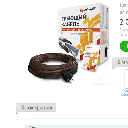
Цен
на с
2 
В роз
Разме
К эт
Муф
кабел
1", L
Характеристики
В 