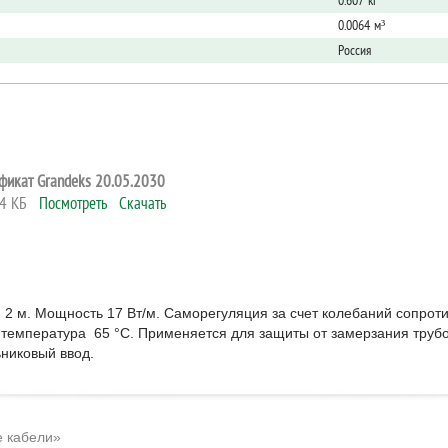
0.607 кг
0.0064 м³
Россия
фикат Grandeks 20.05.2030
64 КБ
Посмотреть
Скачать
й 2 м. Мощность 17 Вт/м. Саморегуляция за счет колебаний сопро
температура 65 °С. Применяется для защиты от замерзания трубо
никовый ввод.
 кабели»