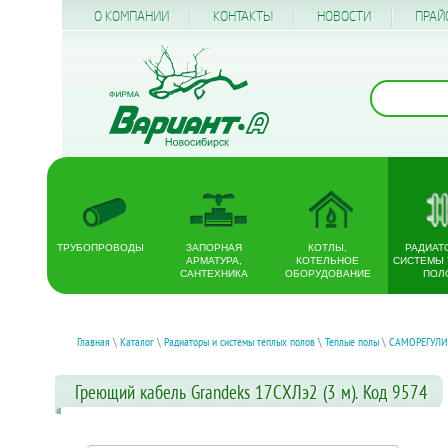
О КОМПАНИИ
КОНТАКТЫ
НОВОСТИ
ПРАЙ
ТРУБОПРОВОДЫ
ЗАПОРНАЯ
КОТЛЫ,
РАДИАТ
АРМАТУРА,
КОТЕЛЬНОЕ
СИСТЕМЫ
САНТЕХНИКА
ОБОРУДОВАНИЕ
ПОЛ
Главная
\
Каталог
\
Радиаторы и системы теплых полов
\
Теплые полы
\
САМОРЕГУЛИ
Греющий кабель Grandeks 17СХЛэ2 (3 м). Код 9574