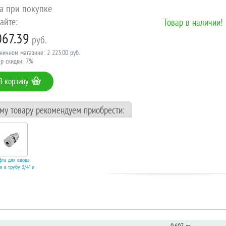
а при покупке
айте:
Товар в наличии!
067.39
руб.
ничном магазине: 2 223.00 руб.
р скидки: 7%
В корзину
ому товару рекомендуем приобрести:
та для ввода
я в трубу 3/4" и
avita. Код 11846
корзину