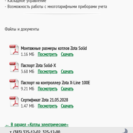
- Каскадное управление
- Возможность работы с многотарифными приборами учета
Файлы и документы
Монтажные размеры котлов Zota Solid
1.16 МБ
Посмотреть
Скачать
Паспорт Zota Solid-X
3.68 МБ
Посмотреть
Скачать
Паспорт на контроллер Zota X-Line 100E
9.21 МБ
Посмотреть
Скачать
Сертификат Zota 21.05.2028
1.47 МБ
Посмотреть
Скачать
← В раздел «Котлы электрические»
т. (383) 325-12-02, 325-12-00