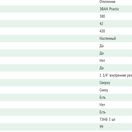
Отопление
ЭВАН Practic
380
42
420
Настенный
Да
Да
Нет
Да
1 1/4" внутренняя ре
Сверху
Снизу
Есть
Нет
Есть
ТЭНБ 3 шт
99