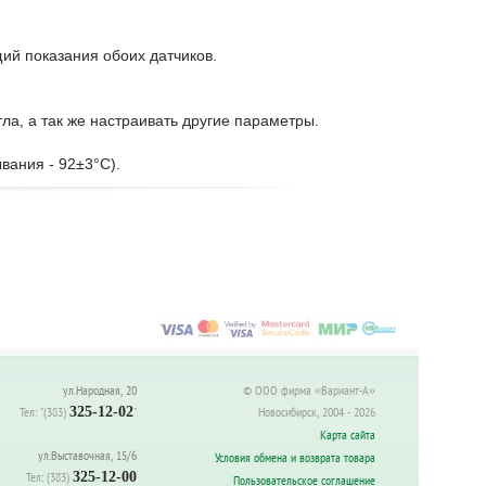
ий показания обоих датчиков.
ла, а так же настраивать другие параметры.
вания - 92±3°С).
ул.Народная, 20
© ООО фирма «Вариант-А»
Тел:
"(383)
325-12-02
"
Новосибирск, 2004 - 2026
Карта сайта
ул.Выставочная, 15/6
Условия обмена и возврата товара
Тел:
(383)
325-12-00
Пользовательское соглашение