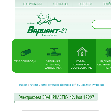
О КОМПАНИИ
КОНТАКТЫ
НОВОСТИ
ПРАЙ
ТРУБОПРОВОДЫ
ЗАПОРНАЯ
КОТЛЫ,
РАДИАТ
АРМАТУРА,
КОТЕЛЬНОЕ
СИСТЕМЫ
САНТЕХНИКА
ОБОРУДОВАНИЕ
ПОЛ
Главная
\
Каталог
\
Котлы, котельное оборудование
\
КОТЛЫ ЭЛЕКТРИЧЕСКИЕ
Электрокотел ЭВАН PRACTIC- 42. Код 17997