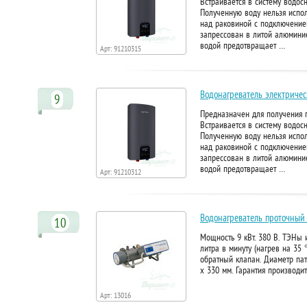
Встраивается в систему водос
Полученную воду нельзя испол
над раковиной с подключение
запрессован в литой алюминие
водой предотвращает …
Арт: 91210315
Водонагреватель электричес
9
Предназначен для получения г
Встраивается в систему водос
Полученную воду нельзя испол
над раковиной с подключение
запрессован в литой алюминие
водой предотвращает …
Арт: 91210312
Водонагреватель проточный 
10
Мощность 9 кВт. 380 В. ТЭНы 
литра в минуту (нагрев на 35 
обратный клапан. Диаметр пат
х 330 мм. Гарантия производи
Арт: 13016