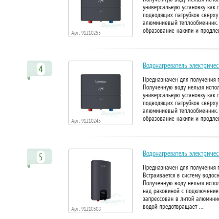
универсальную установку как 
подводящих патрубков сверху 
алюминиевый теплообменник. О
образование накипи и продле
Арт: 91210255
Водонагреватель электричес
4
Предназначен для получения г
Полученную воду нельзя испол
универсальную установку как 
подводящих патрубков сверху 
алюминиевый теплообменник. О
образование накипи и продле
Арт: 91210245
Водонагреватель электричес
5
Предназначен для получения г
Встраивается в систему водос
Полученную воду нельзя испол
над раковиной с подключение
запрессован в литой алюминие
водой предотвращает …
Арт: 91210308