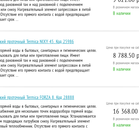
под раковиной так и над раковиной с подключением
В розничном
магази
или снизу. Нагревательный элемент запрессован в литой
В наличии
тсутствие его прямого контакта с водой предотвращает
вает срок …
кий проточный Termica NIXY 45. Код 25986
Цена при покупке на сай
орячей воды в бытовых, санитарных и гигиенических целях.
8 788.50 р
ьзовать для питья или приготовления пищи. Имеет
под раковиной так и над раковиной с подключением
В розничном
магази
или снизу. Нагревательный элемент запрессован в литой
В наличии
тсутствие его прямого контакта с водой предотвращает
вает срок …
кий проточный Termica FORZA 8. Код 28888
Цена при покупке на сай
орячей воды в бытовых, санитарных и гигиенических целях.
16 368.00
набжения для нескольких точек водоразбора горячей воды.
ьзовать для питья или приготовления пищи. Устанавливается
В розничном
магази
м подводящих патрубков снизу. Нагревательный элемент
В наличии
вый теплообменник. Отсутствие его прямого контакта с