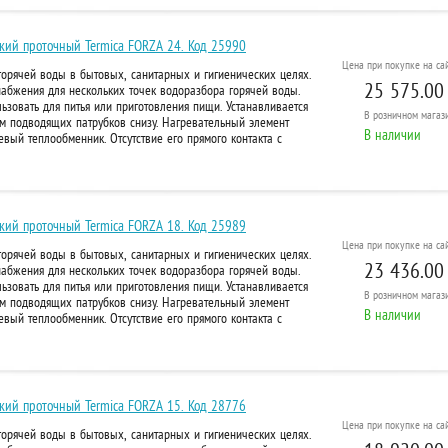
кий проточный Termica FORZA 24. Код 25990
Цена при покупке на сай
орячей воды в бытовых, санитарных и гигиенических целях.
25 575.00
набжения для нескольких точек водоразбора горячей воды.
ьзовать для питья или приготовления пищи. Устанавливается
В розничном
магази
м подводящих патрубков снизу. Нагревательный элемент
В наличии
вый теплообменник. Отсутствие его прямого контакта с
кий проточный Termica FORZA 18. Код 25989
Цена при покупке на сай
орячей воды в бытовых, санитарных и гигиенических целях.
23 436.00
набжения для нескольких точек водоразбора горячей воды.
ьзовать для питья или приготовления пищи. Устанавливается
В розничном
магази
м подводящих патрубков снизу. Нагревательный элемент
В наличии
вый теплообменник. Отсутствие его прямого контакта с
кий проточный Termica FORZA 15. Код 28776
Цена при покупке на сай
орячей воды в бытовых, санитарных и гигиенических целях.