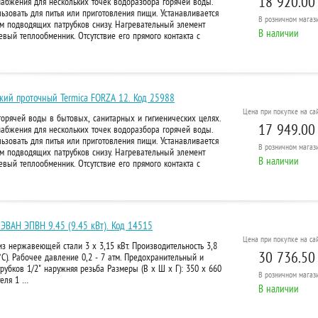
18 920.00
набжения для нескольких точек водоразбора горячей воды.
ьзовать для питья или приготовления пищи. Устанавливается
В розничном
магази
м подводящих патрубков снизу. Нагревательный элемент
В наличии
вый теплообменник. Отсутствие его прямого контакта с
кий проточный Termica FORZA 12. Код 25988
Цена при покупке на сай
орячей воды в бытовых, санитарных и гигиенических целях.
17 949.00
набжения для нескольких точек водоразбора горячей воды.
ьзовать для питья или приготовления пищи. Устанавливается
В розничном
магази
м подводящих патрубков снизу. Нагревательный элемент
В наличии
вый теплообменник. Отсутствие его прямого контакта с
ЭВАН ЭПВН 9.45 (9.45 кВт). Код 14515
Цена при покупке на сай
из нержавеющей стали 3 х 3,15 кВт. Производительность 3,8
30 736.50
°C). Рабочее давление 0,2 - 7 атм. Предохранительный и
рубков 1/2" наружняя резьба Размеры (В х Ш х Г): 350 х 660
В розничном
магази
теля 1 …
В наличии