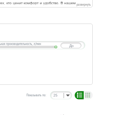
ех, кто ценит комфорт и удобство. В нашем
развернуть
тличаются высокой производительностью,
ная производительность, л/мин
До
Показывать по:
25