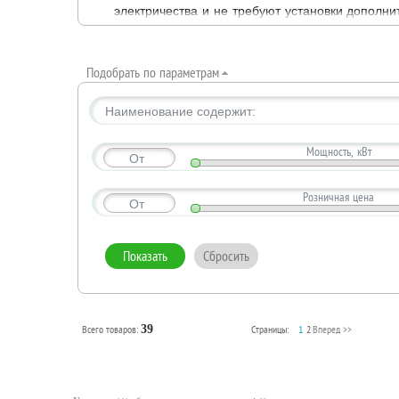
электричества и не требуют установки дополн
каталоге вы найдете широкий выбор проточ
надежностью и безопасностью.
Подобрать по параметрам
Наименование содержит:
Мощность, кВт
От
Розничная цена
От
Всего товаров:
39
Страницы:
1
2
Вперед >>