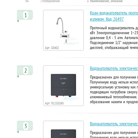
№
| Изображение
↓
Наименование, описание
Кран-водонагреватель прот
1
изливом. Код 26497
Проточный водонагреватель д
кВт. Электроподключение 1~23
давление 0,4 - 5 атм. Автома
Подсоединение 1/2" наружная 
дисплей, отображающий темпер
Арт: 88402
пластиковое упорное …
Водонагреватель электричес
2
Предназначен для получения г
Полученную воду нельзя испол
универсальную установку как 
подводящих патрубков сверху 
алюминиевый теплообменник. О
образование накипи и продле
Арт: 91210260
Водонагреватель электричес
3
Предназначен для получения г
Полученную воду нельзя испол