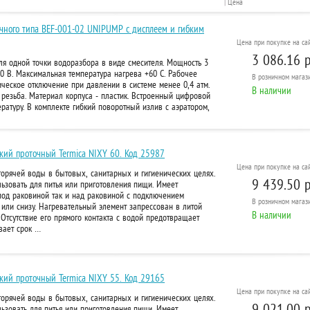
|
Цена
очного типа BEF-001-02 UNIPUMP с дисплеем и гибким
Цена при покупке на сай
3 086.16 р
ля одной точки водоразбора в виде смесителя. Мощность 3
0 В. Максимальная температура нагрева +60 С. Рабочее
В розничном
магази
тическое отключение при давлении в системе менее 0,4 атм.
В наличии
резьба. Материал корпуса - пластик. Встроенный цифровой
атуру. В комплекте гибкий поворотный излив с аэратором,
кий проточный Termica NIXY 60. Код 25987
Цена при покупке на сай
орячей воды в бытовых, санитарных и гигиенических целях.
9 439.50 р
ьзовать для питья или приготовления пищи. Имеет
под раковиной так и над раковиной с подключением
В розничном
магази
или снизу. Нагревательный элемент запрессован в литой
В наличии
тсутствие его прямого контакта с водой предотвращает
вает срок …
кий проточный Termica NIXY 55. Код 29165
Цена при покупке на сай
орячей воды в бытовых, санитарных и гигиенических целях.
9 021.00 р
ьзовать для питья или приготовления пищи. Имеет