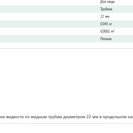
Для меди
Тройник
22 мм
0.045 кг
0.0001 м³
Польша
ка жидкости по медным трубам диаметром 22 мм в продольном нап