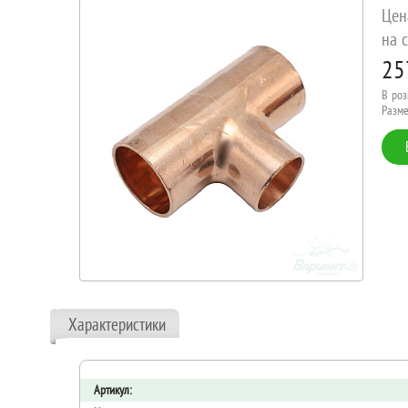
Цен
на с
25
В роз
Разме
Характеристики
Артикул: