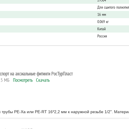
29304
Для сшитого полиэти
16 мм
0.069 кг
Китай
Россия
спорт на аксиальные фитинги РосТурПласт
.15 МБ
Посмотреть
Скачать
рубы PE-Xa или PE-RT 16*2,2 мм к наружной резьбе 1/2". Материа