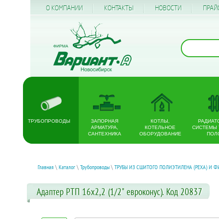
О КОМПАНИИ
КОНТАКТЫ
НОВОСТИ
ПРАЙ
ТРУБОПРОВОДЫ
ЗАПОРНАЯ
КОТЛЫ,
РАДИАТ
АРМАТУРА,
КОТЕЛЬНОЕ
СИСТЕМЫ
САНТЕХНИКА
ОБОРУДОВАНИЕ
ПОЛ
Главная
\
Каталог
\
Трубопроводы
\
ТРУБЫ ИЗ СШИТОГО ПОЛИЭТИЛЕНА (PEXA) И Ф
Адаптер РТП 16x2,2 (1/2" евроконус). Код 20837