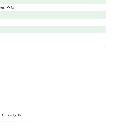
лена PEXa
л - латунь.