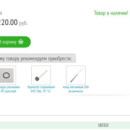
а
Товар в наличии!
220.00
руб.
В корзину
ому товару рекомендуем приобрести:
адка резиновая
Термостат стержневой
Анод магниевый 200
п RT (круглый
RST 20A, 70 °C/
на шпильке
ь) (для тэнов на
термозащита 83 °C.
200D18+180M6. Код
ьбе). Код 7553
Код 7577
7595
корзину
В корзину
В корзину
182322