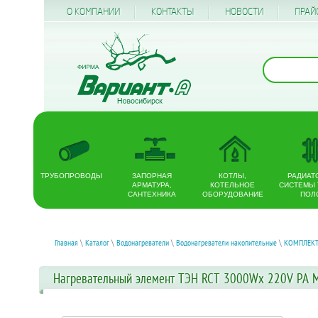
О КОМПАНИИ
КОНТАКТЫ
НОВОСТИ
ПРАЙ
ТРУБОПРОВОДЫ
ЗАПОРНАЯ
КОТЛЫ,
РАДИАТ
АРМАТУРА,
КОТЕЛЬНОЕ
СИСТЕМЫ
САНТЕХНИКА
ОБОРУДОВАНИЕ
ПОЛ
Главная
\
Каталог
\
Водонагреватели
\
Водонагреватели накопительные
\
КОМПЛЕКТ
Нагревательный элемент ТЭН RCT 3000Wх 220V РА М