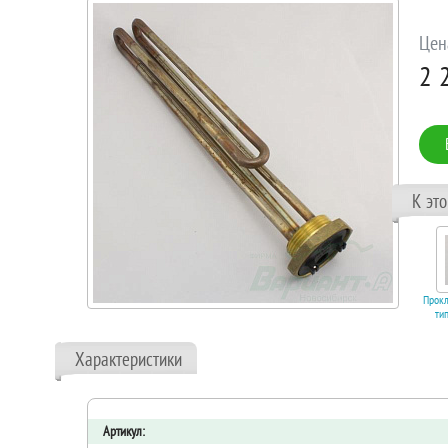
Цен
2 
К эт
Прокл
ти
профил
рез
Характеристики
В 
Артикул: