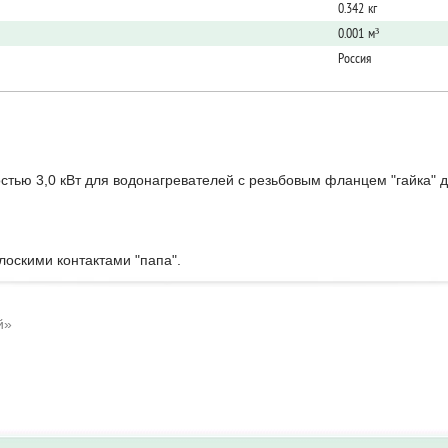
0.342 кг
0.001 м³
Россия
 3,0 кВт для водонагревателей с резьбовым фланцем "гайка" диа
лоскими контактами "папа".
й»