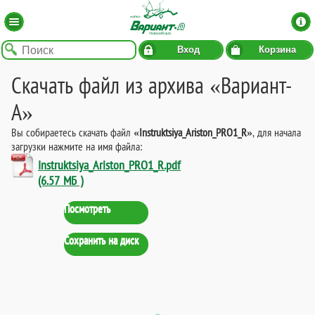
Вход
Корзина
Скачать файл из архива «Вариант-
А»
Вы собираетесь скачать файл
«Instruktsiya_Ariston_PRO1_R»
, для начала
загрузки нажмите на имя файла:
Instruktsiya_Ariston_PRO1_R.pdf
(6.57 МБ )
Посмотреть
Сохранить на диск