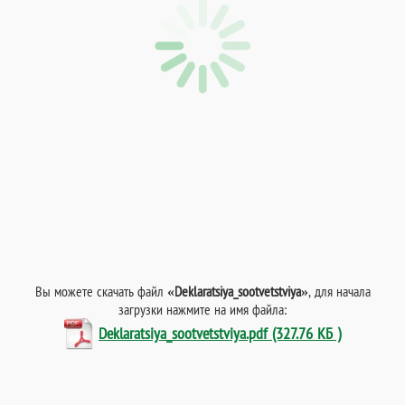
Вы можете скачать файл
«Deklaratsiya_sootvetstviya»
, для начала
загрузки нажмите на имя файла:
Deklaratsiya_sootvetstviya.pdf (327.76 КБ )