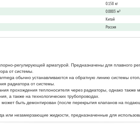
0.158 кг
0.0003 м³
Китай
Россия
порно-регулирующей арматурой. Предназначены для плавного рег
ора от системы.
rmega обычно устанавливаются на обратную линию системы отоп
ния радиатора от системы.
ания прохождения теплоносителя через радиаторы, однако также м
ния, а также на технологических трубопроводах.
 может быть демонтирован (после перекрытия клапанов на подаю
ода или незамерзающие жидкости, предназначенные для использов