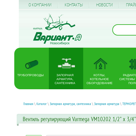
О КОМПАНИИ
КОНТАКТЫ
НОВОСТИ
ПРАЙ
ТРУБОПРОВОДЫ
ЗАПОРНАЯ
КОТЛЫ,
РАДИАТ
АРМАТУРА,
КОТЕЛЬНОЕ
СИСТЕМЫ
САНТЕХНИКА
ОБОРУДОВАНИЕ
ПОЛ
Главная
\
Каталог
\
Запорная арматура, сантехника
\
Запорная арматура
\
ТЕРМОРЕ
Вентиль регулирующий Varmega VM10202 1/2" x 3/4"