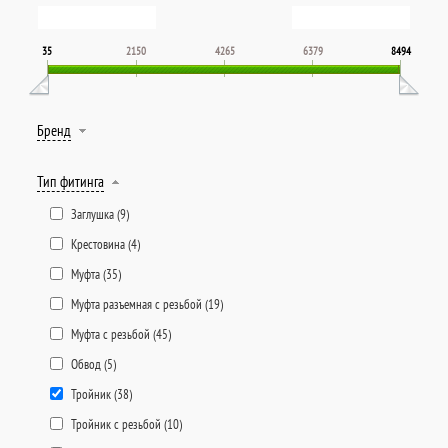
35
2150
4265
6379
8494
Бренд
Тип фитинга
Заглушка (
9
)
Крестовина (
4
)
Муфта (
35
)
Муфта разъемная с резьбой (
19
)
Муфта с резьбой (
45
)
Обвод (
5
)
Тройник (
38
)
Тройник с резьбой (
10
)