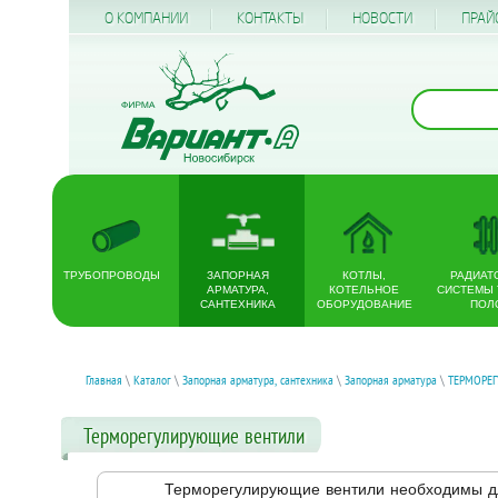
О КОМПАНИИ
КОНТАКТЫ
НОВОСТИ
ПРАЙ
ТРУБОПРОВОДЫ
ЗАПОРНАЯ
КОТЛЫ,
РАДИАТ
АРМАТУРА,
КОТЕЛЬНОЕ
СИСТЕМЫ
САНТЕХНИКА
ОБОРУДОВАНИЕ
ПОЛ
Главная
\
Каталог
\
Запорная арматура, сантехника
\
Запорная арматура
\
ТЕРМОРЕ
Терморегулирующие вентили
Терморегулирующие вентили необходимы для