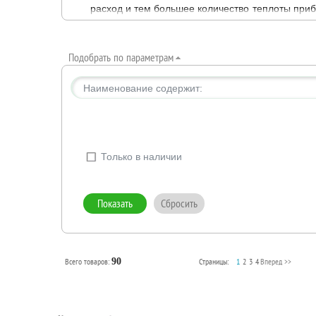
расход и тем большее количество теплоты при
отсечки от системы отопления. В нашем ассорт
Верхние — открываются и закрываю
Подобрать по параметрам
Нижние — для их открытия и закры
Термостатические — в них регулир
Наименование содержит:
Только в наличии
Всего товаров:
90
Страницы:
1
2
3
4
Вперед >>