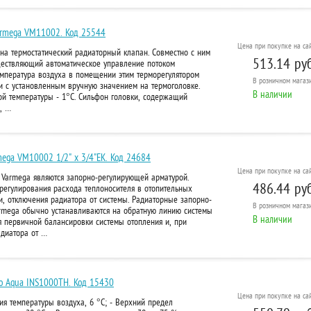
Varmega VM11002. Код 25544
Цена при покупке на сай
на термостатический радиаторный клапан. Совместно с ним
513.14 руб
уществляющий автоматическое управление потоком
емпература воздуха в помещении этим терморегулятором
В розничном
магази
и с установленным вручную значением на термоголовке.
В наличии
ой температуры - 1°С. Сильфон головки, содержащий
, …
ega VM10002 1/2" x 3/4"EK. Код 24684
Цена при покупке на сай
Varmega являются запорно-регулирующей арматурой.
486.44 руб
регулирования расхода теплоносителя в отопительных
и, отключения радиатора от системы. Радиаторные запорно-
В розничном
магази
mega обычно устанавливаются на обратную линию системы
В наличии
я первичной балансировки системы отопления и, при
адиатора от …
ro Aqua INS1000TH. Код 15430
Цена при покупке на сай
я температуры воздуха, 6 °С; - Верхний предел