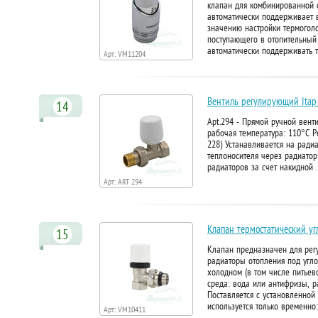
клапан для комбинированной с
автоматически поддерживает 
значению настройки термоголо
поступающего в отопительный
автоматически поддерживать 
Арт: VM11204
Вентиль регулирующий Itap
14
Apt.294 - Прямой ручной вент
рабочая температура: 110°C Р
228) Устанавливается на ради
теплоносителя через радиатор
радиаторов за счет накидной
Арт: ART 294
Клапан термостатический у
15
Клапан предназначен для регу
радиаторы отопления под угло
холодном (в том числе питьев
среда: вода или антифризы, 
Поставляется с установленной
используется только временно
Арт: VM10411