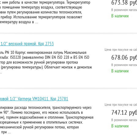
673.38 руб
 ним работы в качестве терморегулятора. Терморегулятор
в помещении температуру воздуха, соответствующую
В розничном
магази
вки путем регулирования количества теплоносителя,
В наличии
 прибор. Использование терморегуляторов позволяет
температуру воздуха в …
 1/2" верхний прямой. Код 2753
Цена при покупке на сай
иль PN 10 Корпус никелированная латунь Максимальная
678.06 руб
езьба: ISO228 (эквивалентно DIN EN ISO 228 и BS EN ISO
атор для возможности ручной регулировки протока
В розничном
магази
 (регулировка температуры). Облегчает монтаж и демонтаж
В наличии
 …
гловой 1/2" Varmega VM10411. Код 23781
Цена при покупке на сай
лировки расхода теплоносителя, транспортируемого через
747.12 руб
м 90°. Помимо последних, его можно использовать в
ом), горячем водоснабжения и отоплении. Транспортируемая
В розничном
магази
разрешенные к применению в отопительных системах.
В наличии
 механической ручкой регулировки потока, которая
: при …