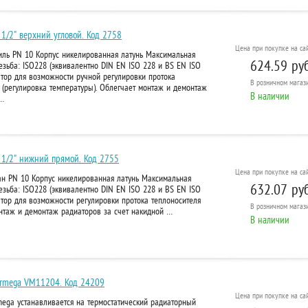
1/2" верхний угловой. Код 2758
Цена при покупке на сай
тиль PN 10 Корпус никелированная латунь Максимальная
624.59 руб
езьба: ISO228 (эквивалентно DIN EN ISO 228 и BS EN ISO
атор для возможности ручной регулировки протока
В розничном
магази
 (регулировка температуры). Облегчает монтаж и демонтаж
В наличии
 …
 1/2" нижний прямой. Код 2755
Цена при покупке на сай
ан PN 10 Корпус никелированная латунь Максимальная
632.07 руб
езьба: ISO228 (эквивалентно DIN EN ISO 228 и BS EN ISO
атор для возможности регулировки протока теплоносителя
В розничном
магази
онтаж и демонтаж радиаторов за счет накидной …
В наличии
Varmega VM11204. Код 24209
Цена при покупке на сай
mega устанавливается на термостатический радиаторный