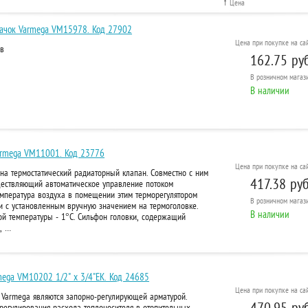
↑
Цена
ачок Varmega VM15978. Код 27902
Цена при покупке на сай
ов
162.75 руб
В розничном
магази
В наличии
Varmega VM11001. Код 23776
Цена при покупке на сай
на термостатический радиаторный клапан. Совместно с ним
417.38 руб
уществляющий автоматическое управление потоком
емпература воздуха в помещении этим терморегулятором
В розничном
магази
и с установленным вручную значением на термоголовке.
В наличии
ой температуры - 1°С. Сильфон головки, содержащий
, …
ega VM10202 1/2" x 3/4"EK. Код 24685
Цена при покупке на сай
Varmega являются запорно-регулирующей арматурой.
470.95 руб
регулирования расхода теплоносителя в отопительных