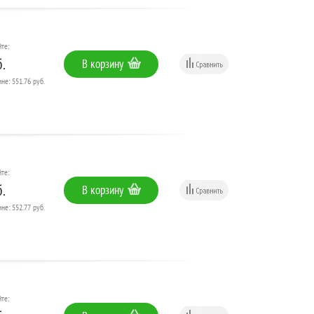
те:
.
В корзину
не: 551.76 руб.
те:
.
В корзину
не: 552.77 руб.
те: