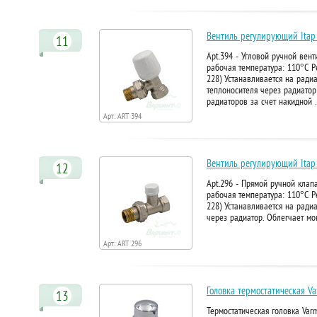
Вентиль регулирующий Itap 
11
Apt.394 - Угловой ручной вен
рабочая температура: 110°C Р
228) Устанавливается на ради
теплоносителя через радиатор
радиаторов за счет накидной
Арт: ART 394
Вентиль регулирующий Itap
12
Apt.296 - Прямой ручной клап
рабочая температура: 110°C Р
228) Устанавливается на ради
через радиатор. Облегчает м
Арт: ART 296
Головка термостатическая 
13
Термостатическая головка Var