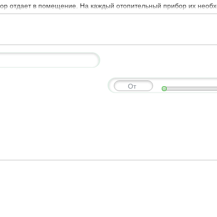
бор отдает в помещение. На каждый отопительный прибор их необх
именте есть 3 основные разновидности:
тся вручную.
тия необходим шестигранник.
ующим элементом является термостатическая головка.
От