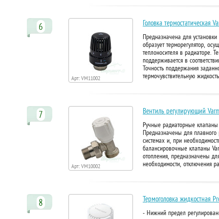
Головка термостатическая 
6
Предназначена для установки 
образует терморегулятор, ос
теплоносителя в радиаторе. Т
поддерживается в соответстви
Точность поддержания заданн
термочувствительную жидкость
Арт: VM11002
Вентиль регулирующий Varm
7
Ручные радиаторные клапаны 
Предназначены для плавного 
системах и, при необходимост
балансировочные клапаны Var
отопления, предназначены дл
необходимости, отключения р
Арт: VM10002
Термоголовка жидкостная P
8
- Нижний предел регулировани