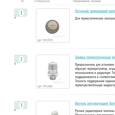
№
| Изображение
|
Наименование, описание
Латунный запирающий колп
1
Для термостатических клапан
Арт: VM15978
Головка термостатическая 
2
Предназначена для установки 
образует терморегулятор, ос
теплоносителя в радиаторе. Т
поддерживается в соответстви
Точность поддержания заданн
термочувствительную жидкость
Арт: VM11001
Вентиль регулирующий Varm
3
Ручные радиаторные клапаны 
Предназначены для плавного 