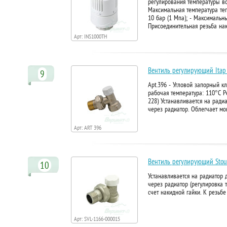
регулирования температуры воз
Максимальная температура теп
10 бар (1 Мпа); - Максимальн
Присоединительная резьба нак
Арт: INS1000TH
Вентиль регулирующий Itap 
9
Apt.396 - Угловой запорный к
рабочая температура: 110°C Р
228) Устанавливается на ради
через радиатор. Облегчает м
Арт: ART 396
Вентиль регулирующий Stout
10
Устанавливается на радиатор 
через радиатор (регулировка 
счет накидной гайки. К резьб
Арт: SVL-1166-000015