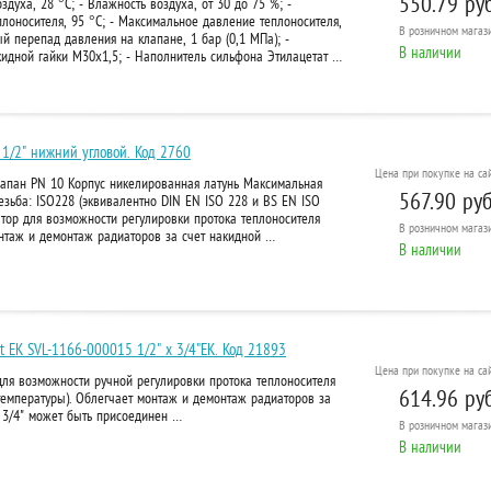
550.79 руб
духа, 28 °С; - Влажность воздуха, от 30 до 75 %; -
лоносителя, 95 °С; - Максимальное давление теплоносителя,
В розничном
магази
ый перепад давления на клапане, 1 бар (0,1 МПа); -
В наличии
идной гайки М30х1,5; - Наполнитель сильфона Этилацетат …
1/2" нижний угловой. Код 2760
Цена при покупке на сай
лапан PN 10 Корпус никелированная латунь Максимальная
567.90 руб
езьба: ISO228 (эквивалентно DIN EN ISO 228 и BS EN ISO
атор для возможности регулировки протока теплоносителя
В розничном
магази
онтаж и демонтаж радиаторов за счет накидной …
В наличии
 ЕК SVL-1166-000015 1/2" х 3/4"EK. Код 21893
Цена при покупке на сай
для возможности ручной регулировки протока теплоносителя
614.96 руб
температуры). Облегчает монтаж и демонтаж радиаторов за
е 3/4" может быть присоединен …
В розничном
магази
В наличии