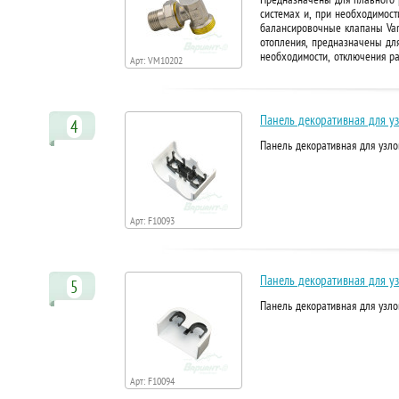
системах и, при необходимост
балансировочные клапаны Var
отопления, предназначены дл
необходимости, отключения р
Арт: VM10202
Панель декоративная для уз
4
Панель декоративная для узл
Арт: F10093
Панель декоративная для уз
5
Панель декоративная для узло
Арт: F10094