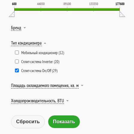
600
44850
89100
133350
177600
Бренд
Тип кондиционера
Мобильный кондиционер (
12
)
Сплит-система Inverter (
20
)
Сплит-система On/Off (
29
)
Площадь охлаждаемого помещения, кв. м
Холодопроизводительность, BTU
Сбросить